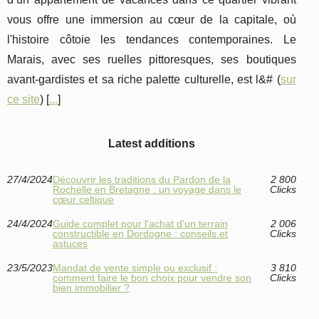
vous offre une immersion au cœur de la capitale, où
l'histoire côtoie les tendances contemporaines. Le
Marais, avec ses ruelles pittoresques, ses boutiques
avant-gardistes et sa riche palette culturelle, est l&# (
sur
ce site
) [
...
]
Latest additions
27/4/2024
Découvrir les traditions du Pardon de la
2 800
Rochelle en Bretagne : un voyage dans le
Clicks
cœur celtique
24/4/2024
Guide complet pour l'achat d'un terrain
2 006
constructible en Dordogne : conseils et
Clicks
astuces
23/5/2023
Mandat de vente simple ou exclusif :
3 810
comment faire le bon choix pour vendre son
Clicks
bien immobilier ?