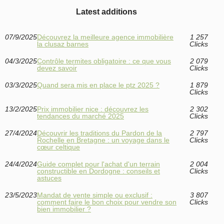
Latest additions
07/9/2025
Découvrez la meilleure agence immobilière
1 257
la clusaz barnes
Clicks
04/3/2025
Contrôle termites obligatoire : ce que vous
2 079
devez savoir
Clicks
03/3/2025
Quand sera mis en place le ptz 2025 ?
1 879
Clicks
13/2/2025
Prix immobilier nice : découvrez les
2 302
tendances du marché 2025
Clicks
27/4/2024
Découvrir les traditions du Pardon de la
2 797
Rochelle en Bretagne : un voyage dans le
Clicks
cœur celtique
24/4/2024
Guide complet pour l'achat d'un terrain
2 004
constructible en Dordogne : conseils et
Clicks
astuces
23/5/2023
Mandat de vente simple ou exclusif :
3 807
comment faire le bon choix pour vendre son
Clicks
bien immobilier ?